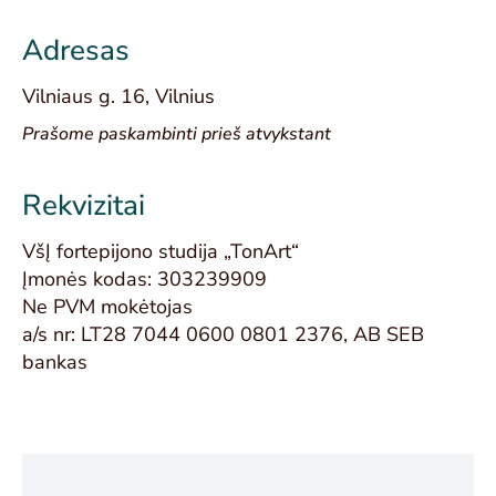
Adresas
Vilniaus g. 16, Vilnius
Prašome paskambinti prieš atvykstant
Rekvizitai
VšĮ fortepijono studija „TonArt“
Įmonės kodas: 303239909
Ne PVM mokėtojas
a/s nr: LT28 7044 0600 0801 2376, AB SEB
bankas