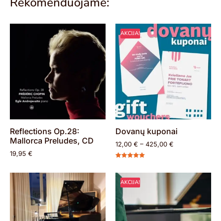
Rekomenduojame:
AKCIJA!
Reflections Op.28:
Dovanų kuponai
Mallorca Preludes, CD
12,00
€
–
425,00
€
19,95
€
Įvertinimas:
5.00
iš 5
AKCIJA!