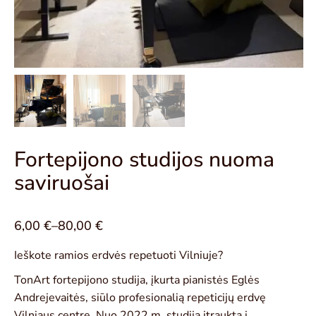
Fortepijono studijos nuoma
saviruošai
6,00
€
–
80,00
€
Ieškote ramios erdvės repetuoti Vilniuje?
TonArt fortepijono studija, įkurta pianistės Eglės
Andrejevaitės, siūlo profesionalią repeticijų erdvę
Vilniaus centre. Nuo 2022 m. studija įtraukta į