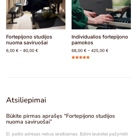
Fortepijono studijos
Individualios fortepijono
nuoma saviruošai
pamokos
6,00
€
–
80,00
€
68,00
€
–
425,00
€
Įvertinimas:
4.94
iš 5
Atsiliepimai
Būkite pirmas aprašęs “Fortepijono studijos
nuoma saviruošai”
Alternative:
El. pašto adresas nebus skelbiamas.
Būtini laukeliai pažymėti