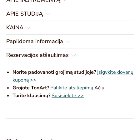
APIE INSTRUMENTĄ
APIE STUDIJĄ
KAINA
Papildoma informacija
Rezervacijos atšaukimas
Norite padovanoti grojimą studijoje?
Įsigykite dovanų
kuponą >>
Grojote TonArt?
Palikite atsiliepimą
Ačiū!
Turite klausimų?
Susisiekite >>