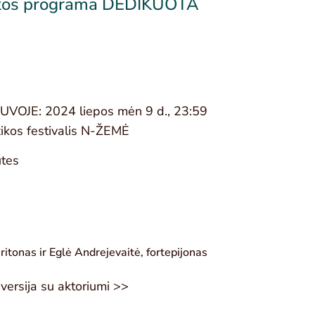
kos programa DEDIKUOTA
VOJE: 2024 liepos mėn 9 d., 23:59
zikos festivalis N-ŽEMĖ
utes
ritonas ir Eglė Andrejevaitė, fortepijonas
 versija su aktoriumi >>