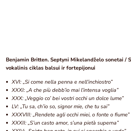
Benjamin Britten. Septyni Mikelandželo sonetai / 
vokalinis ciklas balsui ir fortepijonui
XVI: „Si come nella penna e nell’inchiostro”
XXXI: „A che più debb’io mai l’intensa voglia”
XXX: „Veggio co’ bei vostri occhi un dolce lume”
LV: „Tu sa, ch’io so, signor mie, che tu sai”
XXXVIII: „Rendete agli occhi miei, o fonte o fiume”
XXXII: „S’un casto amor, s’una pietà superna”