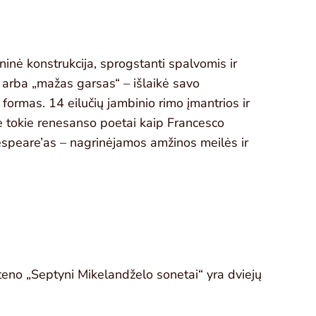
aninė konstrukcija, sprogstanti spalvomis ir
 arba „mažas garsas“ – išlaikė savo
ormas. 14 eilučių jambinio rimo įmantrios ir
ė tokie renesanso poetai kaip Francesco
espeare’as – nagrinėjamos amžinos meilės ir
tteno „Septyni Mikelandželo sonetai“ yra dviejų