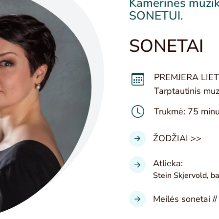
Kamerinės muzi
SONETUI.
SONETAI
PREMJERA LIETU
Tarptautinis mu
Trukmė: 75 min
ŽODŽIAI >>
Atlieka:
Stein Skjervold, ba
Meilės sonetai //