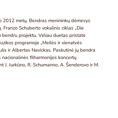
 nuo 2012 metų. Bendras menininkų dėmesys
ą. Franzo Schuberto vokalinis ciklas „Die
u bendru projektu. Vėliau duetas pristatė
muzikos programoje „Meilės ir vienatvės
lis ir Albertas Navickas. Paskutinė jų bendra
 nacionalinės filharmonijos koncertų
nt J. Jurkūno, R. Schumanno, A. Šenderovo ir M.