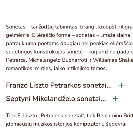
Sonetas – tai žodžių labirintas, brangi, kruopšti filigr
gelmėmis. Eilėraščio forma – sonetas – „maža daina“
patrauklumą poetams daugiau nei penkias eilėraščio f
sudėtingos konstrukcijos sonete – kurį amžinu padar
Petrarca, Michelangelo Buonarroti ir Williamas Shak
romantikos, mirties, laiko ir tikėjimo temos.
Franzo Liszto Petrarkos sonetai...
Septyni Mikelandželo sonetai...
Tiek F. Liszto „Petrarcos sonetai“, tiek Benjamino Bri
įdomiausių muzikos istorijos kompozitorių šedevrai.