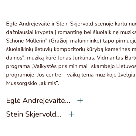
Eglė Andrejevaitė ir Stein Skjervold scenoje kartu
dažniausiai krypsta į romantinę bei šiuolaikinę muzik
Schöne Müllerin” (Gražioji malūnininkė) tapo pirmuoj
šiuolaikinių lietuvių kompozitorių kūrybą kamerinės 
dainos”: muziką kūrė Jonas Jurkūnas, Vidmantas Bartu
programa „Vaikystės prisiminimai” skambėjo Lietuvos
programoje. Jos centre – vaikų tema muzikoje žvelgia
Mussorgskio „akimis”.
Eglė Andrejevaitė...
Stein Skjervold...