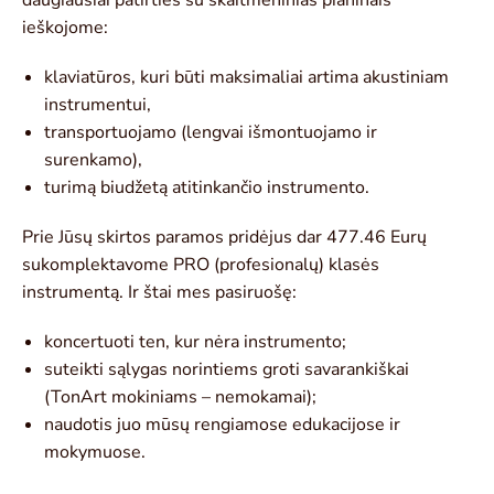
daugiausiai patirties su skaitmeninias pianinais
ieškojome:
klaviatūros, kuri būti maksimaliai artima akustiniam
instrumentui,
transportuojamo (lengvai išmontuojamo ir
surenkamo),
turimą biudžetą atitinkančio instrumento.
Prie Jūsų skirtos paramos pridėjus dar 477.46 Eurų
sukomplektavome PRO (profesionalų) klasės
instrumentą. Ir štai mes pasiruošę:
koncertuoti ten, kur nėra instrumento;
suteikti sąlygas norintiems groti savarankiškai
(TonArt mokiniams – nemokamai);
naudotis juo mūsų rengiamose edukacijose ir
mokymuose.