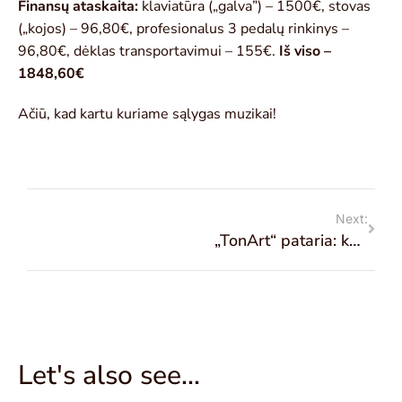
Finansų ataskaita:
klaviatūra („galva”) – 1500€, stovas
(„kojos) – 96,80€, profesionalus 3 pedalų rinkinys –
96,80€, dėklas transportavimui – 155€.
Iš viso –
1848,60€
Ačiū, kad kartu kuriame sąlygas muzikai!
Next:
„TonArt“ pataria: kaip išsirinkti elektroninį pianiną?
Let's also see...