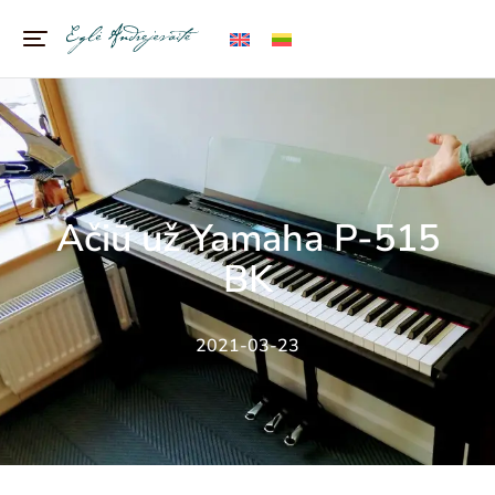
Ačiū už Yamaha P-515
BK
2021-03-23