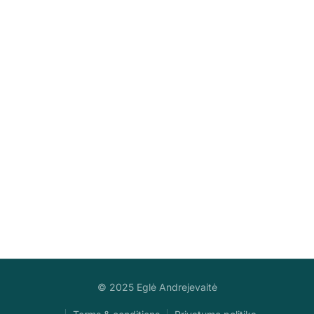
GIFTS
Contact with me
CONTACT
© 2025 Eglė Andrejevaitė