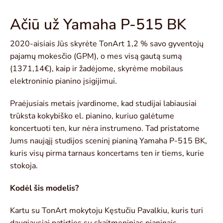
Ačiū už Yamaha P-515 BK
2020-aisiais Jūs skyrėte TonArt 1,2 % savo gyventojų
pajamų mokesčio (GPM), o mes visą gautą sumą
(1371,14€), kaip ir žadėjome, skyrėme mobilaus
elektroninio pianino įsigijimui.
Praėjusiais metais įvardinome, kad studijai labiausiai
trūksta kokybiško el. pianino, kuriuo galėtume
koncertuoti ten, kur nėra instrumeno. Tad pristatome
Jums naująjį studijos sceninį pianiną Yamaha P-515 BK,
kuris visų pirma tarnaus koncertams ten ir tiems, kurie
stokoja.
Kodėl šis modelis?
Kartu su TonArt mokytoju Kęstučiu Pavalkiu, kuris turi